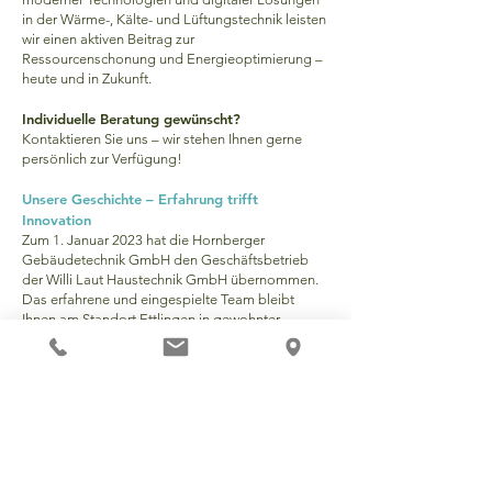
in der Wärme-, Kälte- und Lüftungstechnik leisten
wir einen aktiven Beitrag zur
Ressourcenschonung und Energieoptimierung –
heute und in Zukunft.
Individuelle Beratung gewünscht?
Kontaktieren Sie uns – wir stehen Ihnen gerne
persönlich zur Verfügung!
Unsere Geschichte – Erfahrung trifft
Innovation
Zum 1. Januar 2023 hat die Hornberger
Gebäudetechnik GmbH den Geschäftsbetrieb
der Willi Laut Haustechnik GmbH übernommen.
Das erfahrene und eingespielte Team bleibt
Ihnen am Standort Ettlingen in gewohnter
Qualität erhalten.
Mit unserer Spezialisierung in den Bereichen
Heizung, Lüftung, Kälte, Sanitär, Elektro
und Mess-, Steuer- und Regeltechnik (MSR)
stehen wir Ihnen als verlässlicher Partner
zur Seite – von der Planung über den Service bis
hin zur Wartung und Reparatur.