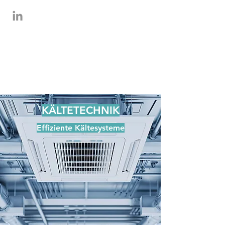
KÄLTETECHNIK
Effiziente Kältesysteme